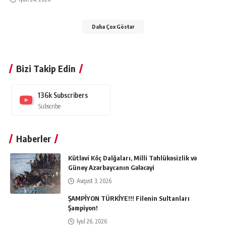
Daha Çox Göstər
Bizi Takip Edin
136k
Subscribers
Subscribe
Haberler
Kütləvi Köç Dalğaları, Milli Təhlükəsizlik və
Güney Azərbaycanın Gələcəyi
Avqust 3, 2026
ŞAMPİYON TÜRKİYE!!! Filenin Sultanları
Şampiyon!
İyul 26, 2026