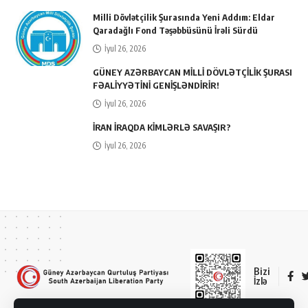
Milli Dövlətçilik Şurasında Yeni Addım: Eldar
Qaradağlı Fond Təşəbbüsünü İrəli Sürdü
İyul 26, 2026
GÜNEY AZƏRBAYCAN MİLLİ DÖVLƏTÇİLİK ŞURASI
FƏALİYYƏTİNİ GENİŞLƏNDİRİR!
İyul 26, 2026
İRAN İRAQDA KİMLƏRLƏ SAVAŞIR?
İyul 26, 2026
Bizi
İzlə