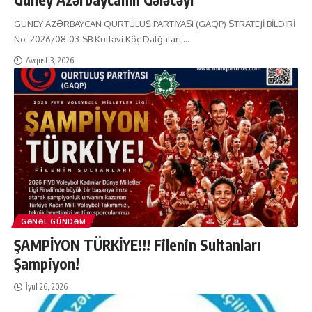
GÜNEY AZƏRBAYCAN QURTULUŞ PARTİYASI (GAQP) STRATEJİ BİLDİRİ
No: 2026/08-03-SB Kütləvi Köç Dalğaları,
…
Avqust 3, 2026
GƏNƏL GÜNDƏM
ŞAMPİYON TÜRKİYE!!! Filenin Sultanları
Şampiyon!
İyul 26, 2026