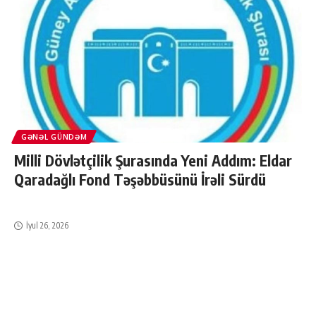
GƏNƏL GÜNDƏM
Milli Dövlətçilik Şurasında Yeni Addım: Eldar
Qaradağlı Fond Təşəbbüsünü İrəli Sürdü
İyul 26, 2026