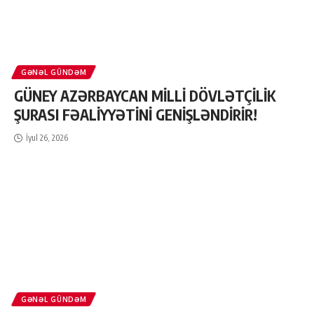
GƏNƏL GÜNDƏM
GÜNEY AZƏRBAYCAN MİLLİ DÖVLƏTÇİLİK
ŞURASI FƏALİYYƏTİNİ GENİŞLƏNDİRİR!
İyul 26, 2026
GƏNƏL GÜNDƏM