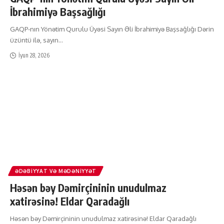
İbrahimiyə Başsağlığı
GAQP-nın Yönətim Qurulu Üyəsi Sayın Əli İbrahimiyə Başsağlığı Dərin
üzüntü ilə, sayın
…
İyun 28, 2026
ƏDƏBIYYAT VƏ MƏDƏNIYYƏT
Həsən bəy Dəmirçininin unudulmaz
xatirəsinə! Eldar Qaradağlı
Həsən bəy Dəmirçininin unudulmaz xatirəsinə! Eldar Qaradağlı