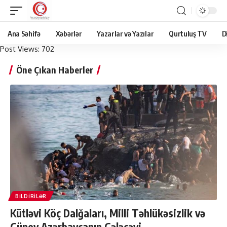
Ana Səhifə
Xəbərlər
Yazarlar və Yazılar
Qurtuluş TV
D
Post Views:
702
Öne Çıkan Haberler
BILDIRILƏR
Kütləvi Köç Dalğaları, Milli Təhlükəsizlik və
Güney Azərbaycanın Gələcəyi