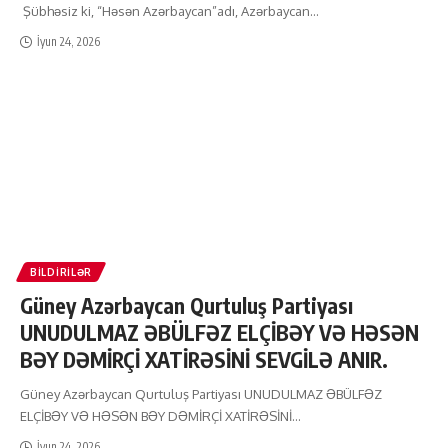
Şübhəsiz ki, “Həsən Azərbaycan”adı, Azərbaycan
…
İyun 24, 2026
BILDIRILƏR
Güney Azərbaycan Qurtuluş Partiyası
UNUDULMAZ ƏBÜLFƏZ ELÇİBƏY VƏ HƏSƏN
BƏY DƏMİRÇİ XATİRƏSİNİ SEVGİLƏ ANIR.
Güney Azərbaycan Qurtuluş Partiyası UNUDULMAZ ƏBÜLFƏZ
ELÇİBƏY VƏ HƏSƏN BƏY DƏMİRÇİ XATİRƏSİNİ
…
İyun 24, 2026