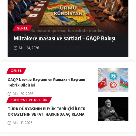
GENEL
Müzakere masası ve sartlari – GAQP Bakışı
Mart 24, 2026
GENEL
GAQP Nevruz Bayramı ve Ramazan Bayramı
Tebrik Bildirisi
Mart 20, 2026
EDEBIYAT VE KÜLTÜR
TÜRK DÜNYASININ BÜYÜK TARİHÇİSİ İLBER
ORTAYLI’NIN VEFATI HAKKINDA AÇIKLAMA
Mart 13, 2026