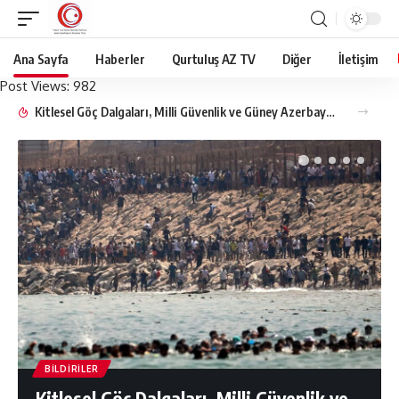
Ana Sayfa
Haberler
Qurtuluş AZ TV
Diğer
İletişim
Post Views:
982
Kitlesel Göç Dalgaları, Milli Güvenlik ve Güney Azerbaycan’ın Geleceği
BILDIRILER
Kitlesel Göç Dalgaları, Milli Güvenlik ve