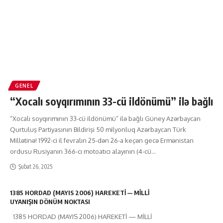
GENEL
“Xocalı soyqırımının 33-cü ildönümü” ilə bağlı
“Xocalı soyqırımının 33-cü ildönümü” ilə bağlı Güney Azərbaycan
Qurtuluş Partiyasının Bildirişi 50 milyonluq Azərbaycan Türk
Millətinə! 1992-ci il fevralın 25-dən 26-a keçən gecə Ermənistan
ordusu Rusiyanın 366-cı motoatıcı alayının (4-cü
…
Şubat 26, 2025
1385 HORDAD (MAYIS 2006) HAREKETİ — MİLLİ
UYANIŞIN DÖNÜM NOKTASI
1385 HORDAD (MAYIS 2006) HAREKETİ — MİLLİ