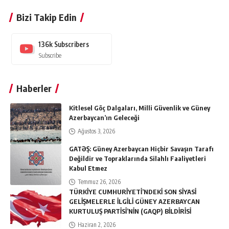
Bizi Takip Edin
136k
Subscribers
Subscribe
Haberler
Kitlesel Göç Dalgaları, Milli Güvenlik ve Güney
Azerbaycan’ın Geleceği
Ağustos 3, 2026
GATƏŞ: Güney Azerbaycan Hiçbir Savaşın Tarafı
Değildir ve Topraklarında Silahlı Faaliyetleri
Kabul Etmez
Temmuz 26, 2026
TÜRKİYE CUMHURİYETİ’NDEKİ SON SİYASİ
GELİŞMELERLE İLGİLİ GÜNEY AZERBAYCAN
KURTULUŞ PARTİSİ’NİN (GAQP) BİLDİRİSİ
Haziran 2, 2026