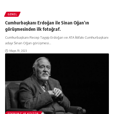
GENEL
Cumhurbaşkanı Erdoğan ile Sinan Oğan’ın
görüşmesinden ilk fotoğraf.
Cumhurbaşkanı Recep Tayyip Erdoğan ve ATA İttifakı Cumhurbaşkanı
adayı Sinan Oğan görüşmesi
…
Mayıs 19, 2023
EDEBIYAT VE KÜLTÜR