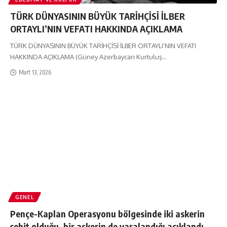
TÜRK DÜNYASININ BÜYÜK TARİHÇİSİ İLBER
ORTAYLI’NIN VEFATI HAKKINDA AÇIKLAMA
TÜRK DÜNYASININ BÜYÜK TARİHÇİSİ İLBER ORTAYLI’NIN VEFATI
HAKKINDA AÇIKLAMA (Güney Azerbaycan Kurtuluş
…
Mart 13, 2026
GENEL
Pençe-Kaplan Operasyonu bölgesinde iki askerin
şehit olduğu, bir askerin de yaralandığı açıklandı.