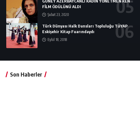
GÜNEY AZERBAYCANLI KADIN YÖNETMEN KEN
FİLM ÖDÜLÜNÜ ALDI
Şubat 23, 2020
Türk Dünyası Halk Dansları Topluluğu TÜYAP
Eskişehir Kitap Fuarındaydı
Eylül 18, 2018
Son Haberler