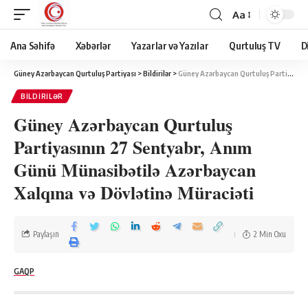
Aa
Ana Səhifə
Xəbərlər
Yazarlar və Yazılar
Qurtuluş TV
D
Güney Azərbaycan Qurtuluş Partiyası
>
Bildirilər
>
Güney Azərbaycan Qurtuluş Partiyasının 27 Sentyabr, Anım Günü Münasibətilə Azərbaycan Xalqına və Dövlətinə Müraciəti
BILDIRILƏR
Güney Azərbaycan Qurtuluş
Partiyasının 27 Sentyabr, Anım
Günü Münasibətilə Azərbaycan
Xalqına və Dövlətinə Müraciəti
Paylaşın
2 Min Oxu
GAQP