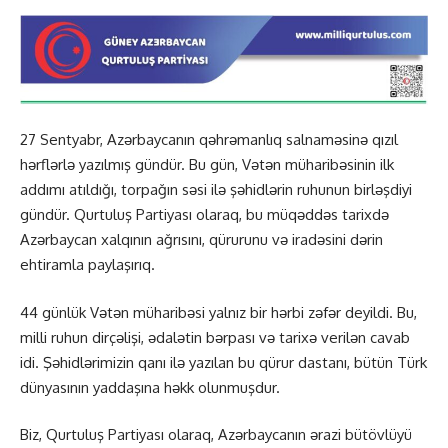
27 Sentyabr, Azərbaycanın qəhrəmanlıq salnaməsinə qızıl
hərflərlə yazılmış gündür. Bu gün, Vətən müharibəsinin ilk
addımı atıldığı, torpağın səsi ilə şəhidlərin ruhunun birləşdiyi
gündür. Qurtuluş Partiyası olaraq, bu müqəddəs tarixdə
Azərbaycan xalqının ağrısını, qürurunu və iradəsini dərin
ehtiramla paylaşırıq.
44 günlük Vətən müharibəsi yalnız bir hərbi zəfər deyildi. Bu,
milli ruhun dirçəlişi, ədalətin bərpası və tarixə verilən cavab
idi. Şəhidlərimizin qanı ilə yazılan bu qürur dastanı, bütün Türk
dünyasının yaddaşına həkk olunmuşdur.
Biz, Qurtuluş Partiyası olaraq, Azərbaycanın ərazi bütövlüyü