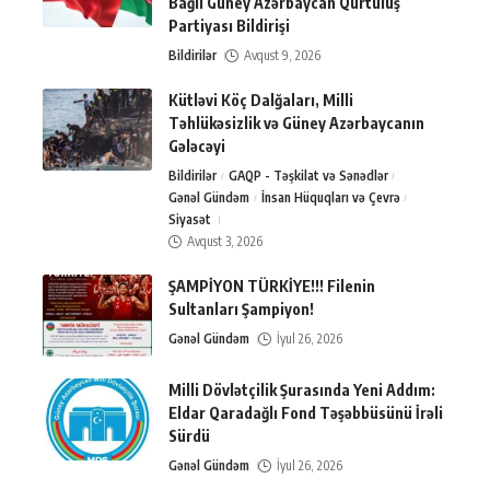
Bağlı Güney Azərbaycan Qurtuluş
Partiyası Bildirişi
Bildirilər
Avqust 9, 2026
Kütləvi Köç Dalğaları, Milli
Təhlükəsizlik və Güney Azərbaycanın
Gələcəyi
Bildirilər
GAQP - Təşkilat və Sənədlər
Gənəl Gündəm
İnsan Hüquqları və Çevrə
Siyasət
Avqust 3, 2026
ŞAMPİYON TÜRKİYE!!! Filenin
Sultanları Şampiyon!
Gənəl Gündəm
İyul 26, 2026
Milli Dövlətçilik Şurasında Yeni Addım:
Eldar Qaradağlı Fond Təşəbbüsünü İrəli
Sürdü
Gənəl Gündəm
İyul 26, 2026