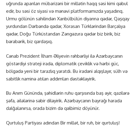
uğrunda aparılan mübarizəni bir millətin haqq səsi kimi qəbul
edir, bu səsi öz siyasi və mənəvi platformamızda yaşadırıq.
Urmu gölünün sahilindən Xarıbülbülün diyarına qədər, Qaşqay
yurdundan Dərbəndə qədər, Xorasan Türklərindən Barçalıya
qədər, Doğu Türküstandan Zəngəzura qədər biz birik, biz
bərabərik, biz qardaşıq.
Cənab Prezident İlham Əliyevin rəhbərliyi ilə Azərbaycanın
göstərdiyi strateji iradə, diplomatik çeviklik və hərbi güc,
bölgədə yeni bir tarazlıq yaratdı. Bu iradəni alqışlayır, sülh və
sabitlik naminə atılan addımları dəstəkləyirik.
Bu Anım Günündə, şəhidlərin ruhu qarşısında baş əyir, qazilərə
şəfa, ailələrinə səbir diləyirik. Azərbaycanın bayrağı harada
dalğalanırsa, orada bizim də qəlbimiz döyünür.
Qurtuluş Partiyası adından Bir millət, bir ruh, bir qurtuluş!