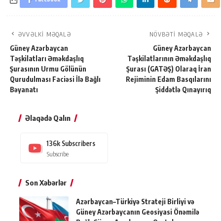
ƏVVƏLKI MƏQALƏ
NÖVBƏTI MƏQALƏ
Güney Azərbaycan
Güney Azərbaycan
Təşkilatları Əməkdaşlıq
Təşkilatlarının Əməkdaşlıq
Şurasının Urmu Gölünün
Şurası (GATƏŞ) Olaraq İran
Qurudulması Faciəsi İlə Bağlı
Rejiminin Edam Basqılarını
Bəyanatı
Şiddətlə Qınayırıq
Əlaqədə Qalın
136k
Subscribers
Subscribe
Son Xəbərlər
Azərbaycan–Türkiyə Strateji Birliyi və
Güney Azərbaycanın Geosiyasi Önəmilə