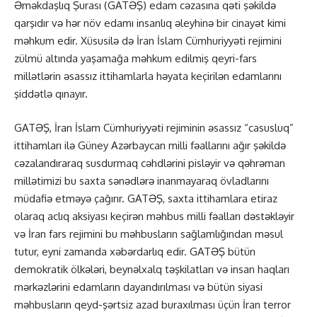
Əməkdaşlıq Şurası (GATƏŞ) edam cəzasına qəti şəkildə
qarşıdır və hər növ edamı insanlıq əleyhinə bir cinayət kimi
məhkum edir. Xüsusilə də İran İslam Cümhuriyyəti rejimini
zülmü altında yaşamağa məhkum edilmiş qeyri-fars
millətlərin əsassız ittihamlarla həyata keçirilən edamlarını
şiddətlə qınayır.
GATƏŞ, İran İslam Cümhuriyyəti rejiminin əsassız “casusluq”
ittihamları ilə Güney Azərbaycan milli fəallarını ağır şəkildə
cəzalandıraraq susdurmaq cəhdlərini pisləyir və qəhrəman
millətimizi bu saxta sənədlərə inanmayaraq övladlarını
müdafiə etməyə çağırır. GATƏŞ, saxta ittihamlara etiraz
olaraq aclıq aksiyası keçirən məhbus milli fəalları dəstəkləyir
və İran fars rejimini bu məhbusların sağlamlığından məsul
tutur, eyni zamanda xəbərdarlıq edir. GATƏŞ bütün
demokratik ölkələri, beynəlxalq təşkilatları və insan haqları
mərkəzlərini edamların dayandırılması və bütün siyasi
məhbusların qeyd-şərtsiz azad buraxılması üçün İran terror