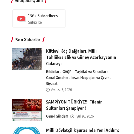
Əlaqədə Qalın
136k
Subscribers
Subscribe
Son Xəbərlər
Kütləvi Köç Dalğaları, Milli
Təhlükəsizlik və Güney Azərbaycanın
Gələcəyi
Bildirilər
GAQP - Təşkilat və Sənədlər
Gənəl Gündəm
İnsan Hüquqları və Çevrə
Siyasət
Avqust 3, 2026
ŞAMPİYON TÜRKİYE!!! Filenin
Sultanları Şampiyon!
Gənəl Gündəm
İyul 26, 2026
Milli Dövlətçilik Şurasında Yeni Addım: