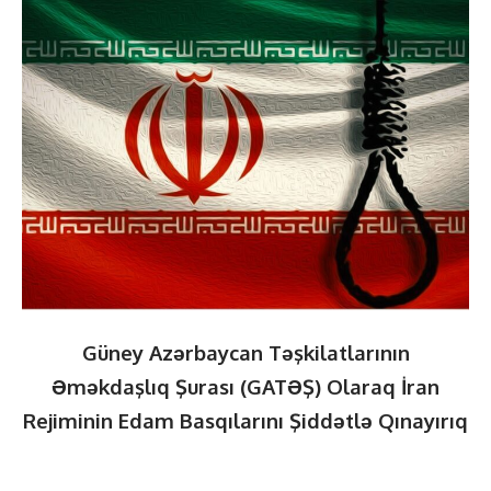
Güney Azərbaycan Təşkilatlarının
Əməkdaşlıq Şurası (GATƏŞ) Olaraq İran
Rejiminin Edam Basqılarını Şiddətlə Qınayırıq