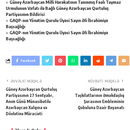
Güney Azərbaycan Milli Hərəkatının Tanınmış Fəalı Taymaz
Urmulunun Vəfatı ilə Bağlı Güney Azərbaycan Qurtuluş
Partiyasının Bildirisi
GAQP-nın Yönətim Qurulu Üyəsi Sayın Əli İbrahimiyə
Başsağlığı
GAQP-nın Yönətim Qurulu Üyəsi Sayın Əli İbrahimiyə
Başsağlığı
Facebook
ƏVVƏLKI MƏQALƏ
NÖVBƏTI MƏQALƏ
Güney Azərbaycan Qurtuluş
Güney Azərbaycan
Partiyasının 27 Sentyabr,
Təşkilatlarının Əməkdaşlıq
Anım Günü Münasibətilə
Şurasının Embleminin
Azərbaycan Xalqına və
Qəbuluna Daair Bəyanatı
Dövlətinə Müraciəti