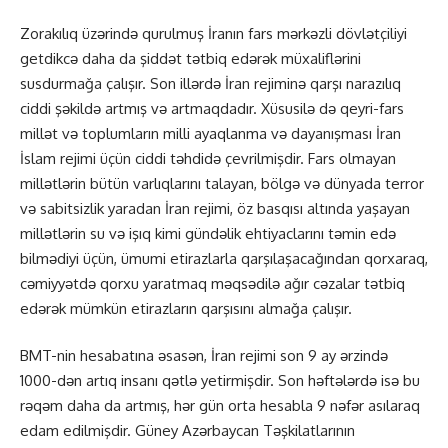
Zorakılıq üzərində qurulmuş İranın fars mərkəzli dövlətçiliyi
getdikcə daha da şiddət tətbiq edərək müxaliflərini
susdurmağa çalışır. Son illərdə İran rejiminə qarşı narazılıq
ciddi şəkildə artmış və artmaqdadır. Xüsusilə də qeyri-fars
millət və toplumların milli ayaqlanma və dayanışması İran
İslam rejimi üçün ciddi təhdidə çevrilmişdir. Fars olmayan
millətlərin bütün varlıqlarını talayan, bölgə və dünyada terror
və sabitsizlik yaradan İran rejimi, öz basqısı altında yaşayan
millətlərin su və işıq kimi gündəlik ehtiyaclarını təmin edə
bilmədiyi üçün, ümumi etirazlarla qarşılaşacağından qorxaraq,
cəmiyyətdə qorxu yaratmaq məqsədilə ağır cəzalar tətbiq
edərək mümkün etirazların qarşısını almağa çalışır.
BMT-nin hesabatına əsasən, İran rejimi son 9 ay ərzində
1000-dən artıq insanı qətlə yetirmişdir. Son həftələrdə isə bu
rəqəm daha da artmış, hər gün orta hesabla 9 nəfər asılaraq
edam edilmişdir. Güney Azərbaycan Təşkilatlarının