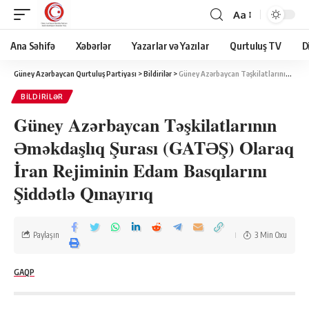
Aa
Ana Səhifə
Xəbərlər
Yazarlar və Yazılar
Qurtuluş TV
D
Güney Azərbaycan Qurtuluş Partiyası
>
Bildirilər
>
Güney Azərbaycan Təşkilatlarının Əməkdaşlıq Şurası (GATƏŞ) Olaraq İran Rejiminin Edam Basqılarını Şiddətlə Qınayırıq
BILDIRILƏR
Güney Azərbaycan Təşkilatlarının
Əməkdaşlıq Şurası (GATƏŞ) Olaraq
İran Rejiminin Edam Basqılarını
Şiddətlə Qınayırıq
Paylaşın
3 Min Oxu
GAQP