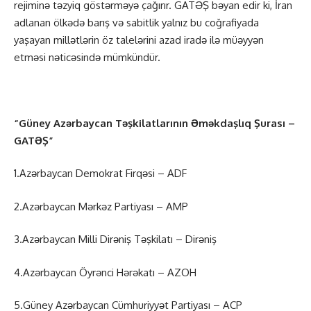
rejiminə təzyiq göstərməyə çağırır. GATƏŞ bəyan edir ki, İran
adlanan ölkədə barış və sabitlik yalnız bu coğrafiyada
yaşayan millətlərin öz talelərini azad iradə ilə müəyyən
etməsi nəticəsində mümkündür.
“Güney Azərbaycan Təşkilatlarının Əməkdaşlıq Şurası –
GATƏŞ”
1.Azərbaycan Demokrat Firqəsi – ADF
2.Azərbaycan Mərkəz Partiyası – AMP
3.Azərbaycan Milli Dirəniş Təşkilatı – Dirəniş
4.Azərbaycan Öyrənci Hərəkatı – AZOH
5.Güney Azərbaycan Cümhuriyyət Partiyası – ACP