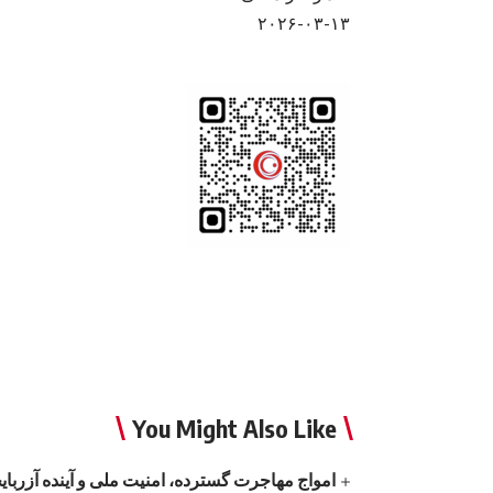
۲۰۲۶-۰۳-۱۳
You Might Also Like
امواج‌ مهاجرت گسترده، امنیت ملی و آینده آزربا