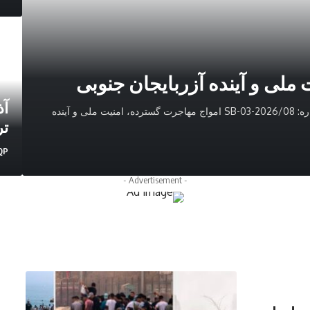
ملی و آینده آزربایجان جنوبی
آذ
حزب رهایی آزربایجان جنوبی (GAQP) بیانیه راهبردی شماره: 2026/08-03-SB امواج‌ مهاجرت گسترده، امنیت ملی و آینده
تر
QP
P
- Advertisement -