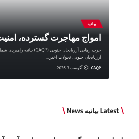
بیانیه
امواج‌ مهاجرت گسترده، امنیت 
آزربایجان جنوبی تحولات اخیر
…
GAQP
آگوست 3, 2026
Latest بیانیه News