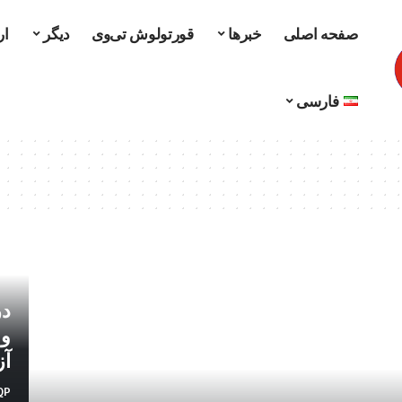
صفحه اصلی
خبرها
قورتولوش تی‌وی
دیگر
ار
فارسی
در
و 
آز
QP