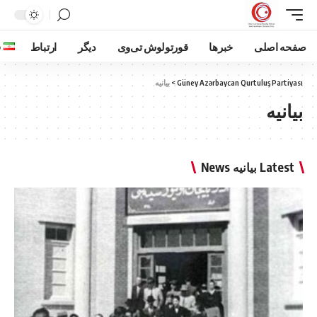
صفحه اصلی
خبرها
قورتولوش تی‌وی
دیگر
ارتباط
ف
Güney Azərbaycan Qurtuluş Partiyası
>
بیانیه
بیانیه
Latest بیانیه News