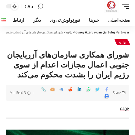
Aa
صفحه اصلی
خبرها
قورتولوش تی‌وی
دیگر
ارتباط
ف
Güney Azərbaycan Qurtuluş Partiyası
>
بیانیه
>
شورای همکاری سازمان‌های آزربایجان جنوبی اعم
بیانیه
شورای همکاری سازمان‌های آزربایجان
جنوبی اعمال مجازات اعدام از سوی
رژیم ایران را بشدت محکوم می‌کند
3 Min Read
Share
GAQP