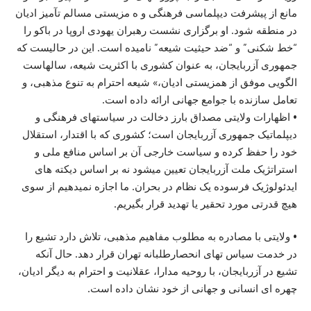
مانع از پیشرفت دیپلماسی فرهنگی و ه مزیستی مسالم تآمیز ادیان
در منطقه شود. او برگزاری نشست رهبران یهودی اروپا در باکو را
“خط شکنی” و “ضد حیثیت شیعه” نامیده است. این در حالیست که
جمهوری آزربایجان، به عنوان کشوری با اکثریت شیعه، سالهاست
الگویی موفق از همزیستی ادیان،» شیعه احترام به تنوع مذهبی، و
تعامل سازنده با جوامع جهانی ارائه داده است.
• اظهارات ولایتی مصداق بارز دخالت در سیاستهای فرهنگی و
دیپلماتیک جمهوری آزربایجان است؛ کشوری که با اقتدار، استقلال
خود را حفظ کرده و سیاست خارجی آن بر اساس منافع ملی و
استراتژیک ملت آزربایجان تعیین میشود نه بر اساس دیکته های
ایدئولوژیک فرسوده یک نظام در بحران. ما اجازه نمیدهیم از سوی
هیچ قدرتی مورد تحقیر یا تهدید قرار بگیریم.
• ولایتی با مصادره به مطلوب مفاهیم مذهبی، تلاش دارد تشیع را
در خدمت سیاس تهای انحصارطلبانه تهران قرار دهد. حال آنکه
تشیع در آزربایجان، با روحیه مدارا، عقلانیت و احترام به دیگر ادیان،
چهره ای انسانی و جهانی از خود نشان داده است.