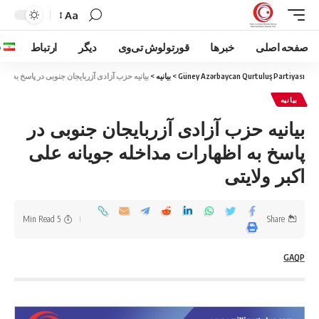
Aa
صفحه اصلی
خبرها
قورتولوش تی‌وی
دیگر
ارتباط
ف
Güney Azərbaycan Qurtuluş Partiyası
>
بیانیه
>
بیانیه حزب آزادی آزربایجان جنوبی در پاسخ به اظه
بیانیه
بیانیه حزب آزادی آزربایجان جنوبی در
پاسخ به اظهارات مداخله جویانه علی
اکبر ولایتی
5 Min Read
Share
GAQP