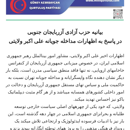
بیانیه حزب آزادی آزربایجان جنوبی
در پاسخ به اظهارات مداخله جویانه علی اکبر ولایتی
اظهارات اخیر علی اکبر ولایتی، مشاور امور بینالملل رهبر جمهوری
اسلامی ایران، در خصوص میزبانی جمهوری آزربایجان از کنفرانس
خاخامهای اروپایی، نه تنها فاقد منطق سیاسی مدرن است، بلکه بار
دیگر نشان دهنده نگاه واپسگرایانه و مداخله جویانه تهران نسبت به
حاکمیت ملی و سیاس تهای مستقل جمهوری آزربایجان و دخالت در
امور داخلی کشورهای همسایه میباشد و از هر گام مثبت دیپلماتیک
باکو نیز احساس تهدید میکند.
ولایتی، که خود یکی از چهرههای اصلی سیاست خارجی توسعه
طلبانه و بحرانزای جمهوری اسلامی در چهار دهه گذشته است، این
بار نیز با ادبیات فرسوده ایدئولوژیک و ارتجاعی تلاش میکند یک
رویداد فرهنگی مذهبی را به پروژ ههای توطئه انگارانه پیوند بزند و