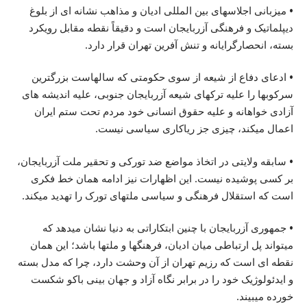
• میزبانی اجلاسهای بین المللی ادیان و مذاهب نشانه ای از بلوغ
دیپلماتیک و فرهنگی آزربایجان است و دقیقاً نقطه مقابل رویکرد
بسته، انحصارگرایانه و تنش آفرین تهران قرار دارد.
• ادعای دفاع از شیعه از سوی حکومتی که سالهاست بزرگترین
سرکوبها را علیه ترکهای شیعه آزربایجان جنوبی، علیه اندیشه های
آزادی خواهانه و علیه حقوق انسانی خود مردم تحت ستم ایران
اعمال میکند، چیزی جز ریاکاری سیاسی نیست.
• سابقه ولایتی در اتخاذ مواضع ضد تورکی و تحقیر ملت آزربایجان،
بر کسی پوشیده نیست. این اظهارات نیز ادامه همان خط فکری
است که استقلال فرهنگی و سیاسی ملتهای تورک را تهدید میکند.
• جمهوری آزربایجان با چنین ابتکاراتی به دنیا نشان میدهد که
میتواند پل ارتباطی میان ادیان، فرهنگها و ملتها باشد؛ این همان
نقطه ای است که رزیم تهران از آن وحشت دارد، چرا که مدل بسته
و ایدئولوژیک خود را در برابر نگاه آزاد و جهان بینی باکو شکست
خورده میبیند.