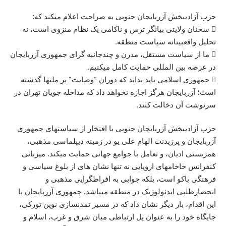
حزب آزادیبخش آزربایجان جنوبی به صراحت اعلام میکند که:
 سخنان ولایتی بیانگر ترس و ناکامی یک نظام منزوی است، نه
تحلیل واقعبینانه سیاست منطقه.
 ما از سیاست مستقل، مدرن و چندجانبه گرای جمهوری آزربایجان
در عرصه بین المللی حمایت کامل میکنیم.
 جمهوری اسلامی باید بداند که دوران “وصایت” بر ملتها گذشته
است؛ آزربایجان هرگز اجازه نخواهد داد که مداخله جویان تهران در
سرنوشت آن دخالت کنند.
حزب آزادیبخش آزربایجان جنوبی با افتخار از سیاستهای جمهوری
آزربایجان و پرزیدنت الهام علی یو در زمینه دیپلماسی مذهبی،
همزیستی ادیان، و تعامل با جوامع جهانی حمایت میکند. میزبانی
کنفرانس خاخامهای اروپایی نه تنها نشان های از بلوغ سیاسی و
فرهنگی باکو است، بلکه جوابی به افراطگرایی مذهبی و
انحصارطلبی ایدئولوژیک در منطقه میباشد. جمهوری آزربایجان با
این اقدام، بار دیگر نشان داد که در مسیر تمدنسازی نوین تورکی،
جایگاه خود را به عنوان پل ارتباطی میان شرق و غرب، اسلام و