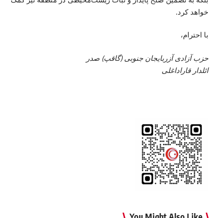
خواهد کرد.
با احترام،
حزب آزادی آزربایجان جنوبی (گاقپ) صدر
ائلدار قاراداغلی
You Might Also Like