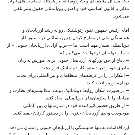
بلکه مسائل منطقه‌ای و بشردوستانه نیز هستند. سیاست‌های ایران
مغایر با قانون اساسی خود و اصول بین‌المللی حقوق بشر تلقی
می‌شود.
آقای رئیس جمهور، نفوذ ژئوپلیتیکی رو به رشد آزربایجان و
همبستگی ملی در مطرح کردن چنین مسائلی در دستور کار
بین‌المللی بسیار مهم است. ما – حزب آزادی آزربایجان جنوبی – از
شما و دولتمان درخواست می‌کنیم که:
– دفاع از حق تورکهای آزربایجان جنوبی برای آموزش به زبان
مادری خود را در دستور کار دیپلماتیک قرار دهید.
– ابتکاراتی را در عرصه‌های منطقه‌ای و بین‌المللی برای نجات
دریاچه اورمو اتخاذ کنید.
– در صورت امکان روابط دیپلماتیک دولت، مکانیسم‌های نظارت و
مداخله را با سازمان‌های بین‌المللی ایجاد کنید.
– از طریق حضورتاثیرکننده خود در سازمانهای بین المللی
موجودیت وخیم آزربایجان جنوبی را در دستور کارتان حفظ کنید.
این اقدامات نه تنها همبستگی با آزربایجان جنوبی را نشان می‌دهد،
بلکه به تضمین صلح پایدار و ثبات زیست‌محیطی در منطقه نیز کمک