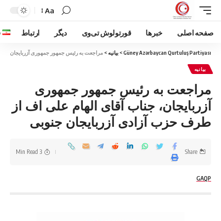
Aa
صفحه اصلی
خبرها
قورتولوش تی‌وی
دیگر
ارتباط
ف
Güney Azərbaycan Qurtuluş Partiyası
>
بیانیه
>
مراجعت به رئیس جمهور جمهوری آزربایجان، جناب
بیانیه
مراجعت به رئیس جمهور جمهوری
آزربایجان، جناب آقای الهام علی اف از
طرف حزب آزادی آزربایجان جنوبی
3 Min Read
Share
GAQP