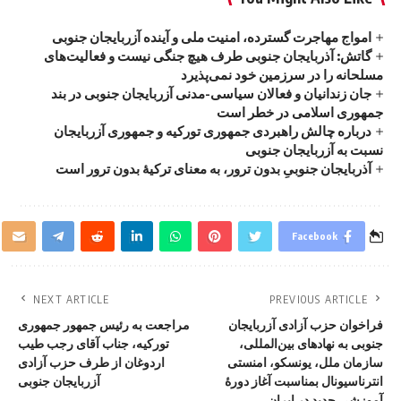
امواج‌ مهاجرت گسترده، امنیت ملی و آینده آزربایجان جنوبی
گاتش: آذربایجان جنوبی طرف هیچ جنگی نیست و فعالیت‌های
مسلحانه را در سرزمین خود نمی‌پذیرد
جان زندانیان و فعالان سیاسی-مدنی آزربایجان جنوبی در بند
جمهوری اسلامی در خطر است
درباره چالش راهبردی جمهوری تورکیه و جمهوری آزربایجان
نسبت به آزربایجان جنوبی
آذربایجان جنوبیِ بدون ترور، به معنای ترکیهٔ بدون ترور است
Facebook
NEXT ARTICLE
PREVIOUS ARTICLE
فراخوان حزب آزادی آزربایجان
مراجعت به رئیس جمهور جمهوری
جنوبی به نهادهای بین‌المللی،
تورکیه، جناب آقای رجب طیب
سازمان ملل، یونسکو، امنستی
اردوغان از طرف حزب آزادی
انترناسيونال بمناسبت آغاز دورهٔ
آزربایجان جنوبی
آموزشی جدید در ایران