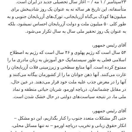
۲۳سپتامبر / ۱ مه / – آغاز سال تحصیلی جدید در ایران است.
متأسفانه، این تاریخ هر ساله نه به عنوان یک روز شادیبخش برای
میلیون‌ها کودک بی‌گناه آزربایجانی، تورک‌های آزربایجان جنوبی و به
طور کلی ۵۰ میلیون ملت و دولت آزربایجان احساس نمیشود، بلکه
به عنوان یک روز تحقیر ملی سال به سال تکرار می‌شود.
آقای رئیس جمهور،
۵۴ سال است که رژیم پهلوی و ۴۶ سال است که رژیم به اصطلاح
اسلامی فعلی به طور سیستماتیک حق آموزش به زبان مادری ما را
ممنوع کرده است. آنها منابع سطحی و زیرزمینی فلات آزربایجان را
غارت می‌کنند. آنها ذهن جوانان ما را از کشورمان بیگانه می‌کنند و
آنها را در معرض جذب علیه ملت خود قرار می‌دهند. در عین حال،
در مقابل چشمانمان، دریاچه اورمو، شریان حیاتی منطقه و نماد
ملی ما، در نتیجه سیاست‌های دولتی در حال خشک شدن است.
آقای رئیس جمهور،
حتی اگر مشکلات متعدد جنوب را کنار بگذاریم، این دو مشکل –
انکار حقوق زبانی و تخریب دریاچه اورمو – نه تنها مسائل محلی،