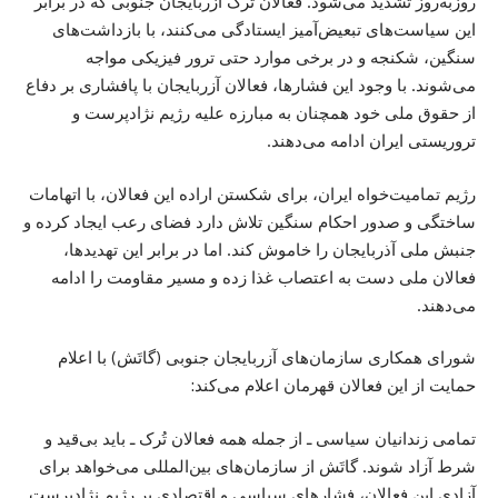
روزبه‌روز تشدید می‌شود. فعالان تُرک آزربایجان جنوبی که در برابر
این سیاست‌های تبعیض‌آمیز ایستادگی می‌کنند، با بازداشت‌های
سنگین، شکنجه و در برخی موارد حتی ترور فیزیکی مواجه
می‌شوند. با وجود این فشارها، فعالان آزربایجان با پافشاری بر دفاع
از حقوق ملی خود همچنان به مبارزه علیه رژیم نژادپرست و
تروریستی ایران ادامه می‌دهند.
رژیم تمامیت‌خواه ایران، برای شکستن اراده این فعالان، با اتهامات
ساختگی و صدور احکام سنگین تلاش دارد فضای رعب ایجاد کرده و
جنبش ملی آذربایجان را خاموش کند. اما در برابر این تهدیدها،
فعالان ملی دست به اعتصاب غذا زده و مسیر مقاومت را ادامه
می‌دهند.
شورای همکاری سازمان‌های آزربایجان جنوبی (گاتَش) با اعلام
حمایت از این فعالان قهرمان اعلام می‌کند:
تمامی زندانیان سیاسی ـ از جمله همه فعالان تُرک ـ باید بی‌قید و
شرط آزاد شوند. گاتَش از سازمان‌های بین‌المللی می‌خواهد برای
آزادی این فعالان، فشارهای سیاسی و اقتصادی بر رژیم نژادپرست