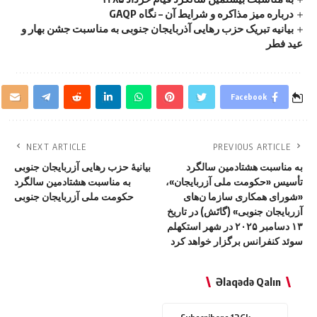
درباره میز مذاکره و شرایط آن – نگاه GAQP
بیانیه تبریک حزب رهایی آذربایجان جنوبی به مناسبت جشن بهار و
عید فطر
Facebook
NEXT ARTICLE
PREVIOUS ARTICLE
به مناسبت هشتادمین سالگرد
بیانیهٔ حزب رهایی آزربایجان جنوبی
تأسیس «حکومت ملی آزربایجان»،
به مناسبت هشتادمین سالگرد
«شورای همکاری سازما ن‌های
حکومت ملی آزربایجان جنوبی
آزربایجان جنوبی» (گاتَش) در تاریخ
۱۳ دسامبر ۲۰۲۵ در شهر استکهلم
سوئد کنفرانس برگزار خواهد کرد
Əlaqədə Qalın