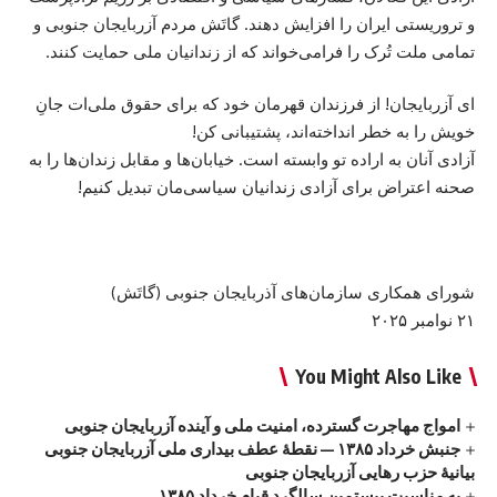
و تروریستی ایران را افزایش دهند. گاتَش مردم آزربایجان جنوبی و
تمامی ملت تُرک را فرامی‌خواند که از زندانیان ملی حمایت کنند.
ای آزربایجان! از فرزندان قهرمان خود که برای حقوق ملی‌ات جانِ
خویش را به خطر انداخته‌اند، پشتیبانی کن!
آزادی آنان به اراده تو وابسته است. خیابان‌ها و مقابل زندان‌ها را به
صحنه اعتراض برای آزادی زندانیان سیاسی‌مان تبدیل کنیم!
شورای همکاری سازمان‌های آذربایجان جنوبی (گاتَش)
۲۱ نوامبر ۲۰۲۵
You Might Also Like
امواج‌ مهاجرت گسترده، امنیت ملی و آینده آزربایجان جنوبی
جنبش خرداد ۱۳۸۵ — نقطهٔ عطف بیداری ملی آزربایجان جنوبی
بیانیهٔ حزب رهایی آزربایجان جنوبی
به مناسبت بیستمین سالگرد قیام خرداد ۱۳۸۵