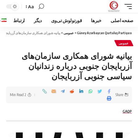
Aa
صفحه اصلی
خبرها
قورتولوش تی‌وی
دیگر
ارتباط
ف
Güney Azərbaycan Qurtuluş Partiyası
>
عمومی
>
بیانیه شورای همکاری سازمان‌های آزربایجان جن
عمومی
بیانیه شورای همکاری سازمان‌های
آزربایجان جنوبی درباره زندانیان
سیاسی جنوبی آزربایجان
2 Min Read
Share
GAQP