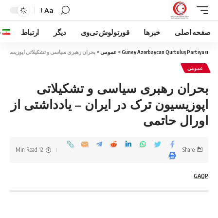
Aa
صفحه اصلی
خبرها
قورتولوش تی‌وی
دیگر
ارتباط
ف
Güney Azərbaycan Qurtuluş Partiyası
>
عمومی
>
بحران رهبری سیاسی و تشکیلاتی اپوزیسیون ترک
عمومی
بحران رهبری سیاسی و تشکیلاتی
اپوزیسیون ترک در ایران – یادداشتی از
اورال حاتمی
12 Min Read
Share
GAQP