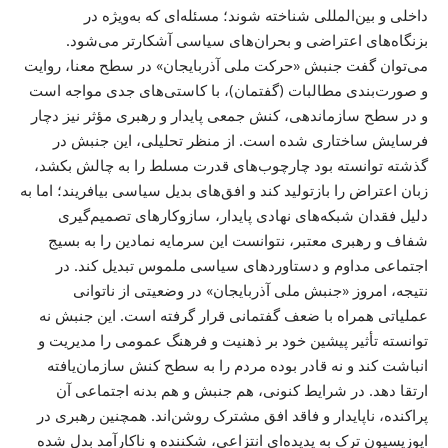
داخلی و بین‌المللی شناخته شوند؛ مسئله‌ای که به‌ویژه در
بزنگاه‌های اعتراضی و بحران‌های سیاسی آشکارتر می‌شود.
می‌توان گفت جنبش «حرکت ملی آذربایجان» در سطح معنا، روایت
و صورت‌بندی مطالبات (گفتمان)، با کاستی‌های جدی مواجه است
و در سطح سازماندهی، کنش جمعی پایدار و رهبری مؤثر نیز دچار
فرسایش ساختاری شده است. از منظر تحلیلی، این جنبش در
گذشته توانسته بود چارچوب‌های قدرت مسلط را به چالش بکشد،
زبان اعتراض را بازتولید کند و افق‌های بدیل سیاسی بیافریند؛ اما به
دلیل فقدان شبکه‌های نهادی پایدار، سازوکارهای تصمیم‌گیری
شفاف و رهبری معتبر، نتوانست این سرمایه نمادین را به بسیج
اجتماعی مداوم و دستاوردهای سیاسی ملموس تبدیل کند. در
نتیجه، امروز «جنبش ملی آذربایجان» در وضعیتی از ناتوانی
عملیاتی همراه با ضعف گفتمانی قرار گرفته است. این جنبش نه
توانسته تأثیر پیشین خود بر ذهنیت و فرهنگ عمومی را مدیریت و
انباشت کند و نه قادر بوده مردم را به سطح کنش سازمان‌یافته
ارتقا دهد. در شرایط کنونی، هم جنبش و هم بدنه اجتماعی آن
پراکنده، ناپایدار و فاقد افق مشترک روشن‌اند. همچنین رهبری در
اپوزیسیون ترک به پدیده‌ای انتزاعی، شکننده و ناکارآمد بدل شده