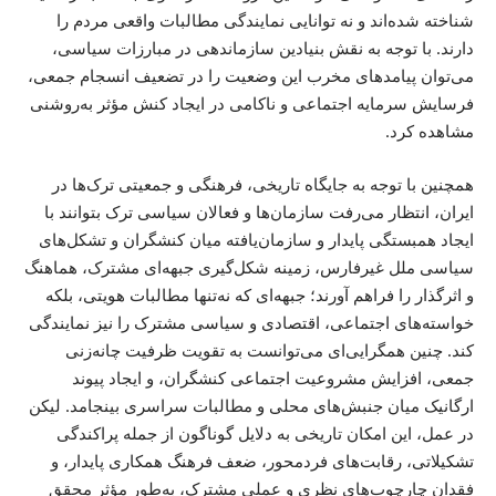
شناخته شده‌اند و نه توانایی نمایندگی مطالبات واقعی مردم را
دارند. با توجه به نقش بنیادین سازماندهی در مبارزات سیاسی،
می‌توان پیامدهای مخرب این وضعیت را در تضعیف انسجام جمعی،
فرسایش سرمایه اجتماعی و ناکامی در ایجاد کنش مؤثر به‌روشنی
مشاهده کرد.
همچنین با توجه به جایگاه تاریخی، فرهنگی و جمعیتی ترک‌ها در
ایران، انتظار می‌رفت سازمان‌ها و فعالان سیاسی ترک بتوانند با
ایجاد همبستگی پایدار و سازمان‌یافته میان کنشگران و تشکل‌های
سیاسی ملل غیرفارس، زمینه شکل‌گیری جبهه‌ای مشترک، هماهنگ
و اثرگذار را فراهم آورند؛ جبهه‌ای که نه‌تنها مطالبات هویتی، بلکه
خواسته‌های اجتماعی، اقتصادی و سیاسی مشترک را نیز نمایندگی
کند. چنین همگرایی‌ای می‌توانست به تقویت ظرفیت چانه‌زنی
جمعی، افزایش مشروعیت اجتماعی کنشگران، و ایجاد پیوند
ارگانیک میان جنبش‌های محلی و مطالبات سراسری بینجامد. لیکن
در عمل، این امکان تاریخی به دلایل گوناگون از جمله پراکندگی
تشکیلاتی، رقابت‌های فردمحور، ضعف فرهنگ همکاری پایدار، و
فقدان چارچوب‌های نظری و عملی مشترک، به‌طور مؤثر محقق