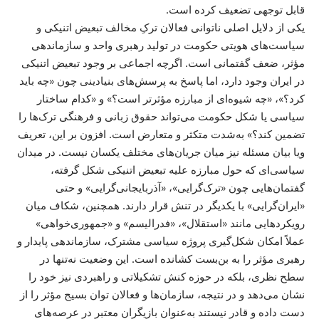
قابل توجهی تضعیف کرده است.
یکی از دلایل اصلی ناتوانی فعالان ترکِ مخالف تبعیض اتنیکی و
سیاست‌های هویتی حکومت در تولید رهبری واحد و سازماندهی
مؤثر، ضعف گفتمانی است. اگرچه اجماعی بر وجود تبعیض اتنیکی
در ایران وجود دارد، اما پاسخ به پرسش‌های بنیادینی چون «چه باید
کرد؟»، «چه شیوه‌ای از مبارزه مؤثرتر است؟» و «کدام ساختار
سیاسی یا شکل حکومت می‌تواند حقوق زبانی و فرهنگی ترک‌ها را
تضمین کند؟» به‌شدت متکثر و متعارض است. افزون بر این، تعریف
ویا بیان مسئله نیز میان جریان‌های مختلف یکسان نیست. در میدان
سیاسی‌ای که حول مبارزه علیه تبعیض اتنیکی شکل گرفته،
گفتمان‌هایی چون «ترک‌گرایی»، «آذربایجانی‌گرایی» و حتی
«ایران‌گرایی» با یکدیگر در تنش قرار دارند. همچنین، شکاف میان
رویکردهایی مانند «استقلال»، «فدرالیسم» و «جمهوری‌خواهی»
عملاً امکان شکل‌گیری پروژه سیاسی مشترک، سازماندهی پایدار و
رهبری مؤثر را به بن‌بست کشانده است. این وضعیت نه‌تنها در
سطح نظری، بلکه در حوزه کنش تشکیلاتی و راهبردی نیز خود را
نشان می‌دهد و در نتیجه، سازمان‌ها و فعالان توان بسیج مؤثر را از
دست داده و قادر نیستند به‌عنوان بازیگران معتبر در عرصه‌های